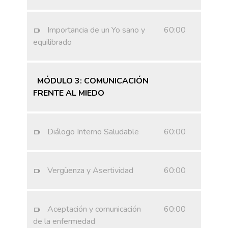
Importancia de un Yo sano y
60:00
equilibrado
MÓDULO 3: COMUNICACIÓN
FRENTE AL MIEDO
Diálogo Interno Saludable
60:00
Vergüenza y Asertividad
60:00
Aceptación y comunicación
60:00
de la enfermedad